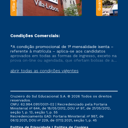
Villa-Lobos
Guarulhos
Condições Comerciais:
*A condição promocional de 1ª mensalidade isenta –
referente à matrícula – aplica-se aos candidatos
aprovados em todas as formas de ingresso, exceto na
prova on-line ou agendada, que ofertam bolsas de até
50% de desconto, ambos ingressantes no semestre
vigente, que ainda não tenham efetivado e/ou não
abrir todas as condições vigentes
tenham cancelado ou trancado sua matrícula em uma
das Instituições da Cruzeiro do Sul Educacional, no
período de um ano. Tais condições não se aplicam
aos cursos de Medicina, e também para matriculados
via FIES, Prouni e outros programas governamentais, e
Cruzeiro do Sul Educacional S.A. © 2026 Todos os direitos
não se acumula com nenhuma outra campanha
reservados.
ofertada pela Instituição.
CNPJ: 62.984.091/0001-02 | Recredenciado pela Portaria
Ministerial nº 644, de 18/05/2012, DOU nº 97, de 21/05/2012,
seção 1, p. 13, seção 1, p. 55
Recredenciamento EAD: Portaria Ministerial nº 987, de
06.12.2021, DOU nº 229, de 07.12.2021, seção 1, p. 45
Política de Privacidade
Política de Cookies