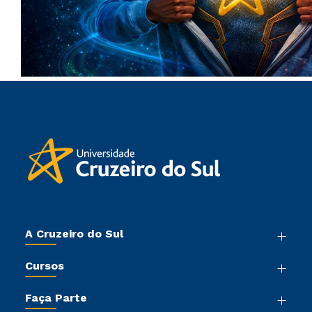
A Cruzeiro do Sul
Nossa História
Cursos
Sala de Imprensa
Graduação
Trabalhe Conosco
Faça Parte
Pós-graduação
Sou Colaborador