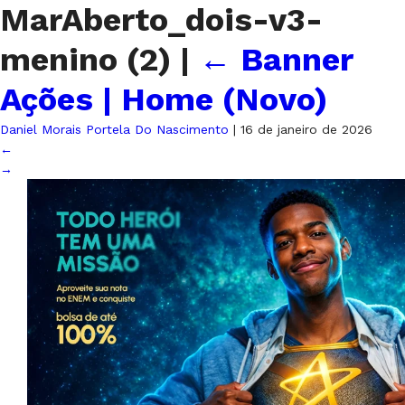
MarAberto_dois-v3-
menino (2)
|
←
Banner
Ações | Home (Novo)
Daniel Morais Portela Do Nascimento
|
16 de janeiro de 2026
←
→