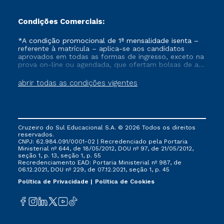
Condições Comerciais:
*A condição promocional de 1ª mensalidade isenta –
referente à matrícula – aplica-se aos candidatos
aprovados em todas as formas de ingresso, exceto na
prova on-line ou agendada, que ofertam bolsas de até
50% de desconto, ambos ingressantes no semestre
vigente, que ainda não tenham efetivado e/ou não
abrir todas as condições vigentes
tenham cancelado ou trancado sua matrícula em uma
das Instituições da Cruzeiro do Sul Educacional, no
período de um ano. Tais condições não se aplicam
aos cursos de Medicina, e também para matriculados
via FIES, Prouni e outros programas governamentais, e
Cruzeiro do Sul Educacional S.A. © 2026 Todos os direitos
não se acumula com nenhuma outra campanha
reservados.
ofertada pela Instituição.
CNPJ: 62.984.091/0001-02 | Recredenciado pela Portaria
Ministerial nº 644, de 18/05/2012, DOU nº 97, de 21/05/2012,
seção 1, p. 13, seção 1, p. 55
Recredenciamento EAD: Portaria Ministerial nº 987, de
06.12.2021, DOU nº 229, de 07.12.2021, seção 1, p. 45
Política de Privacidade
Política de Cookies