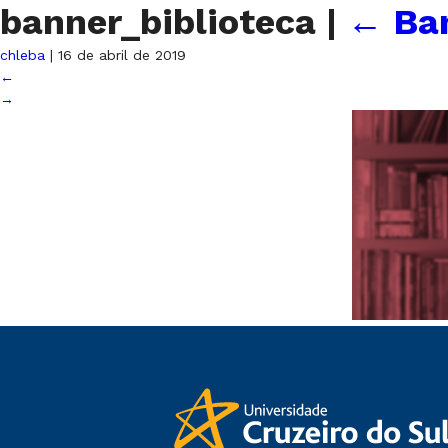
banner_biblioteca
|
←
Ban
chleba
|
16 de abril de 2019
←
→