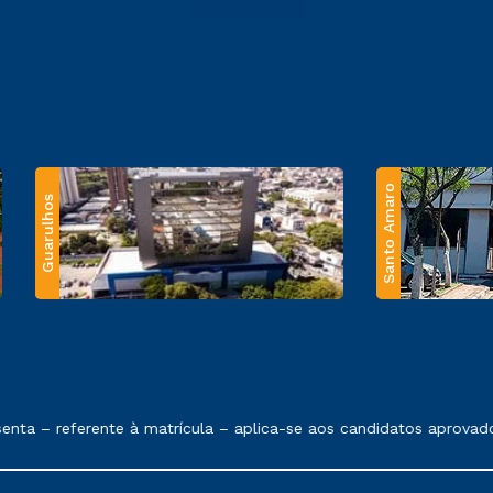
Santo Amaro
Guarulhos
 exposto no contrato de prestação de serviços.
ta – referente à matrícula – aplica-se aos candidatos aprovados