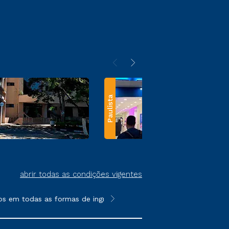
Paulista
abrir todas as condições vigentes
 em todas as formas de ingresso, exceto na prova on-line ou ag
**Semipresencial e EAD são formato