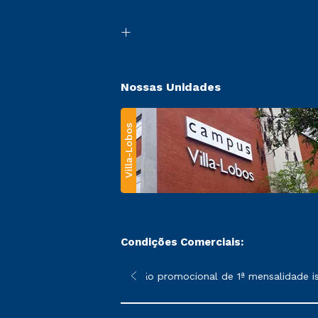
Nossas Unidades
Villa-Lobos
Condições Comerciais:
 poderão sofrer alterações nos períodos de rematrícula conforme
*A condição promocional de 1ª mensalidade isen