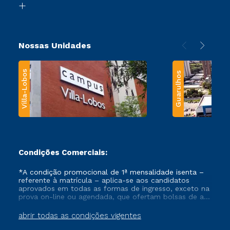
Transferência
Nossas Unidades
Villa-Lobos
Guarulhos
Condições Comerciais:
*A condição promocional de 1ª mensalidade isenta –
referente à matrícula – aplica-se aos candidatos
aprovados em todas as formas de ingresso, exceto na
prova on-line ou agendada, que ofertam bolsas de até
50% de desconto, ambos ingressantes no semestre
vigente, que ainda não tenham efetivado e/ou não
abrir todas as condições vigentes
tenham cancelado ou trancado sua matrícula em uma
das Instituições da Cruzeiro do Sul Educacional, no