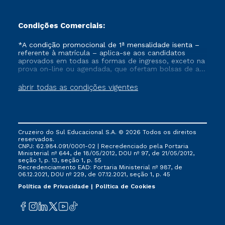
Condições Comerciais:
*A condição promocional de 1ª mensalidade isenta –
referente à matrícula – aplica-se aos candidatos
aprovados em todas as formas de ingresso, exceto na
prova on-line ou agendada, que ofertam bolsas de até
50% de desconto, ambos ingressantes no semestre
vigente, que ainda não tenham efetivado e/ou não
abrir todas as condições vigentes
tenham cancelado ou trancado sua matrícula em uma
das Instituições da Cruzeiro do Sul Educacional, no
período de um ano. Tais condições não se aplicam
aos cursos de Medicina, e também para matriculados
via FIES, Prouni e outros programas governamentais, e
Cruzeiro do Sul Educacional S.A. © 2026 Todos os direitos
não se acumula com nenhuma outra campanha
reservados.
ofertada pela Instituição.
CNPJ: 62.984.091/0001-02 | Recredenciado pela Portaria
Ministerial nº 644, de 18/05/2012, DOU nº 97, de 21/05/2012,
seção 1, p. 13, seção 1, p. 55
Recredenciamento EAD: Portaria Ministerial nº 987, de
06.12.2021, DOU nº 229, de 07.12.2021, seção 1, p. 45
Política de Privacidade
Política de Cookies