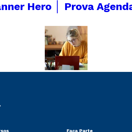
nner Hero │ Prova Agend
rsos
Faça Parte