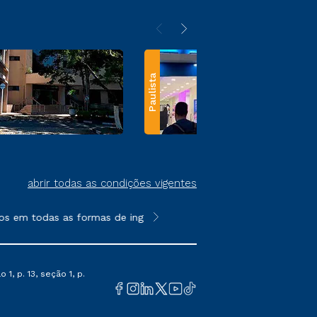
Paulista
abrir todas as condições vigentes
s em todas as formas de ingresso, exceto na prova on-line ou a
**Semipresencial e EAD são formato
1, p. 13, seção 1, p.