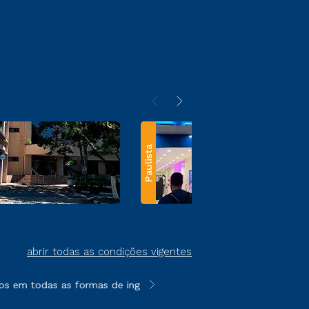
Paulista
abrir todas as condições vigentes
s em todas as formas de ingresso, exceto na prova on-line ou ag
**Semipresencial e EAD são formato