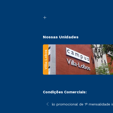
Nossas Unidades
Villa-Lobos
Condições Comerciais:
 poderão sofrer alterações nos períodos de rematrícula conforme
*A condição promocional de 1ª mensalidade isen