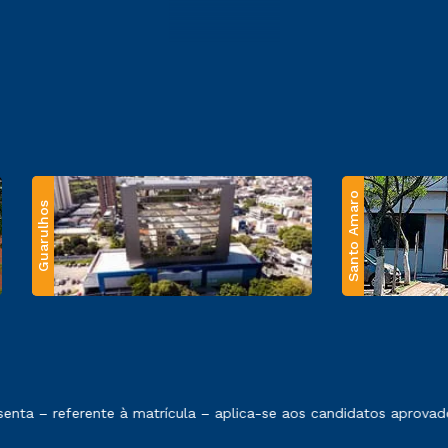
Santo Amaro
Guarulhos
 exposto no contrato de prestação de serviços.
ta – referente à matrícula – aplica-se aos candidatos aprovado