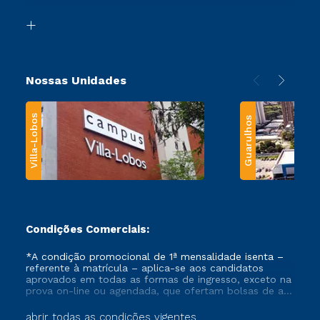
Segunda Graduação
Biblioteca
Transferência
Nossas Unidades
Villa-Lobos
Guarulhos
Condições Comerciais:
*A condição promocional de 1ª mensalidade isenta –
referente à matrícula – aplica-se aos candidatos
aprovados em todas as formas de ingresso, exceto na
prova on-line ou agendada, que ofertam bolsas de até
50% de desconto, ambos ingressantes no semestre
vigente, que ainda não tenham efetivado e/ou não
abrir todas as condições vigentes