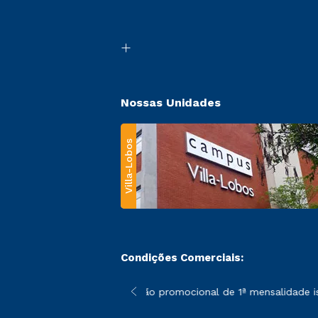
Nossas Unidades
Villa-Lobos
Condições Comerciais:
 poderão sofrer alterações nos períodos de rematrícula conforme
*A condição promocional de 1ª mensalidade isen