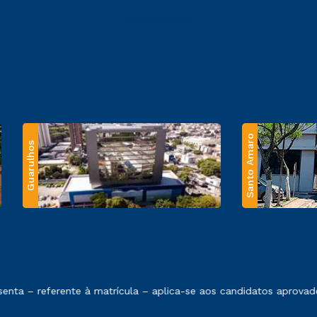
Santo Amaro
Guarulhos
 exposto no contrato de prestação de serviços.
ta – referente à matrícula – aplica-se aos candidatos aprovado