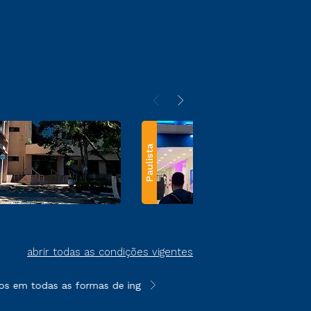
Paulista
abrir todas as condições vigentes
s em todas as formas de ingresso, exceto na prova on-line ou ag
**Semipresencial e EAD são formato