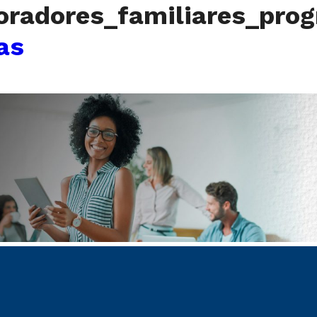
oradores_familiares_pro
as