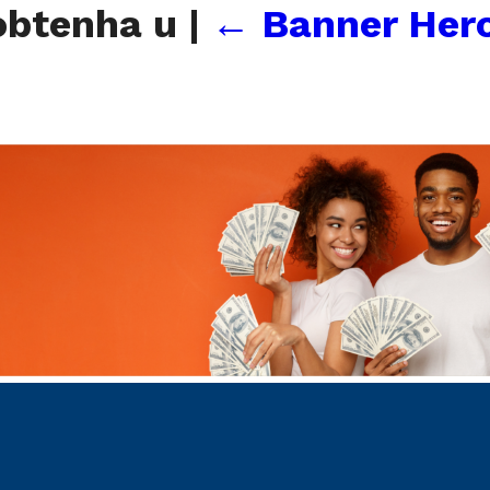
obtenha u
|
←
Banner Hero