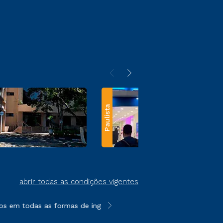
Paulista
abrir todas as condições vigentes
 em todas as formas de ingresso, exceto na prova on-line ou ag
**Semipresencial e EAD são formato