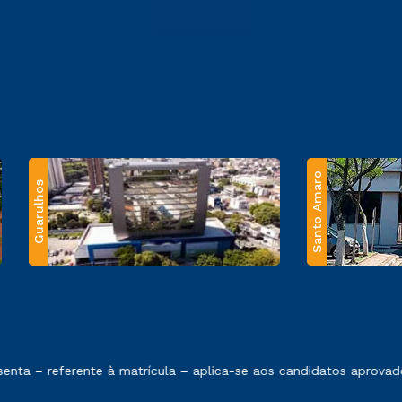
Santo Amaro
Guarulhos
 exposto no contrato de prestação de serviços.
ta – referente à matrícula – aplica-se aos candidatos aprovados