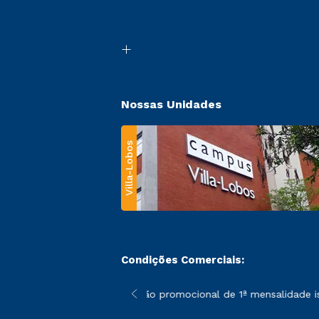
Nossas Unidades
Villa-Lobos
Condições Comerciais:
 poderão sofrer alterações nos períodos de rematrícula conforme
*A condição promocional de 1ª mensalidade isen