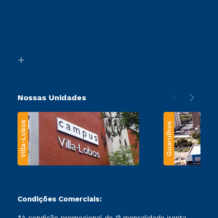
Vestibular Redação
Cursos Profissionalizantes
Sou Ex-Aluno
Ingresso via Enem
Canais de Atendimento
Retorne ao Curso
Acessibilidade
Segunda Graduação
Biblioteca
Transferência
Nossas Unidades
Villa-Lobos
Guarulhos
Condições Comerciais:
*A condição promocional de 1ª mensalidade isenta –