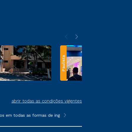
Paulista
abrir todas as condições vigentes
s em todas as formas de ingresso, exceto na prova on-line ou ag
**Semipresencial e EAD são formato