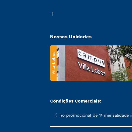
Nossas Unidades
Villa-Lobos
Condições Comerciais:
 poderão sofrer alterações nos períodos de rematrícula conforme
*A condição promocional de 1ª mensalidade isen