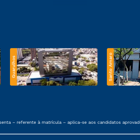
Santo Amaro
Guarulhos
 exposto no contrato de prestação de serviços.
ta – referente à matrícula – aplica-se aos candidatos aprovado