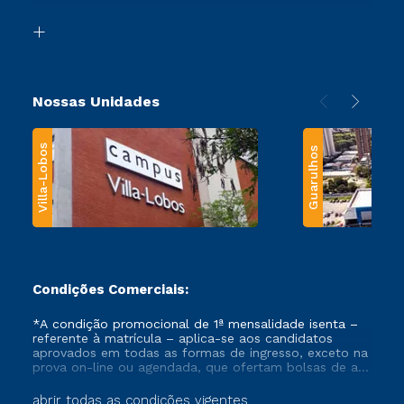
Segunda Graduação
Biblioteca
Transferência
Nossas Unidades
Villa-Lobos
Guarulhos
Condições Comerciais:
*A condição promocional de 1ª mensalidade isenta –
referente à matrícula – aplica-se aos candidatos
aprovados em todas as formas de ingresso, exceto na
prova on-line ou agendada, que ofertam bolsas de até
50% de desconto, ambos ingressantes no semestre
vigente, que ainda não tenham efetivado e/ou não
abrir todas as condições vigentes