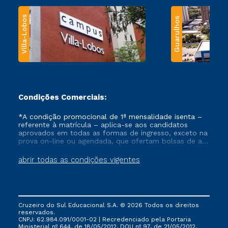
Villa-Lobos
Guarulhos
Condições Comerciais:
*A condição promocional de 1ª mensalidade isenta –
referente à matrícula – aplica-se aos candidatos
aprovados em todas as formas de ingresso, exceto na
prova on-line ou agendada, que ofertam bolsas de até
50% de desconto, ambos ingressantes no semestre
vigente, que ainda não tenham efetivado e/ou não
abrir todas as condições vigentes
tenham cancelado ou trancado sua matrícula em uma
das Instituições da Cruzeiro do Sul Educacional, no
período de um ano. Tais condições não se aplicam
aos cursos de Medicina, e também para matriculados
via FIES, Prouni e outros programas governamentais, e
Cruzeiro do Sul Educacional S.A. © 2026 Todos os direitos
não se acumula com nenhuma outra campanha
reservados.
ofertada pela Instituição.
CNPJ: 62.984.091/0001-02 | Recredenciado pela Portaria
Ministerial nº 644, de 18/05/2012, DOU nº 97, de 21/05/2012,