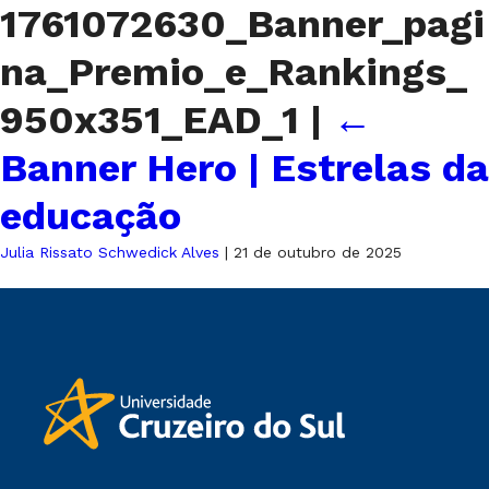
1761072630_Banner_pagi
na_Premio_e_Rankings_
950x351_EAD_1
|
←
Banner Hero | Estrelas da
educação
Julia Rissato Schwedick Alves
|
21 de outubro de 2025