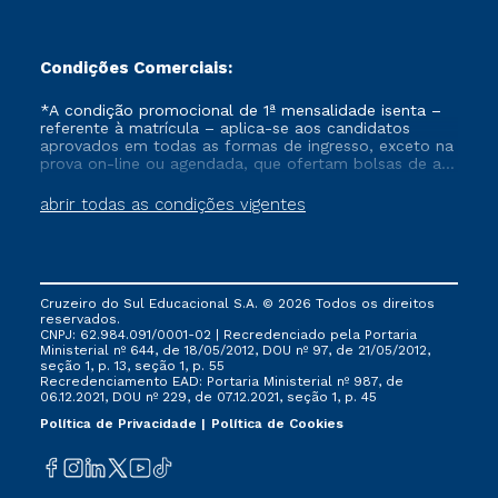
Condições Comerciais:
*A condição promocional de 1ª mensalidade isenta –
referente à matrícula – aplica-se aos candidatos
aprovados em todas as formas de ingresso, exceto na
prova on-line ou agendada, que ofertam bolsas de até
50% de desconto, ambos ingressantes no semestre
vigente, que ainda não tenham efetivado e/ou não
abrir todas as condições vigentes
tenham cancelado ou trancado sua matrícula em uma
das Instituições da Cruzeiro do Sul Educacional, no
período de um ano. Tais condições não se aplicam
aos cursos de Medicina, e também para matriculados
via FIES, Prouni e outros programas governamentais, e
Cruzeiro do Sul Educacional S.A. © 2026 Todos os direitos
não se acumula com nenhuma outra campanha
reservados.
ofertada pela Instituição.
CNPJ: 62.984.091/0001-02 | Recredenciado pela Portaria
Ministerial nº 644, de 18/05/2012, DOU nº 97, de 21/05/2012,
seção 1, p. 13, seção 1, p. 55
Recredenciamento EAD: Portaria Ministerial nº 987, de
06.12.2021, DOU nº 229, de 07.12.2021, seção 1, p. 45
Política de Privacidade
Política de Cookies