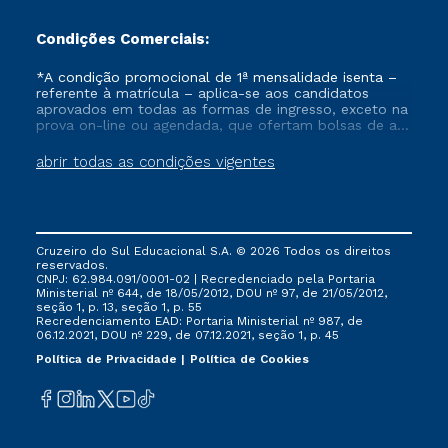
Condições Comerciais:
*A condição promocional de 1ª mensalidade isenta –
referente à matrícula – aplica-se aos candidatos
aprovados em todas as formas de ingresso, exceto na
prova on-line ou agendada, que ofertam bolsas de até
50% de desconto, ambos ingressantes no semestre
vigente, que ainda não tenham efetivado e/ou não
abrir todas as condições vigentes
tenham cancelado ou trancado sua matrícula em uma
das Instituições da Cruzeiro do Sul Educacional, no
período de um ano. Tais condições não se aplicam
aos cursos de Medicina, e também para matriculados
via FIES, Prouni e outros programas governamentais, e
Cruzeiro do Sul Educacional S.A. © 2026 Todos os direitos
não se acumula com nenhuma outra campanha
reservados.
ofertada pela Instituição.
CNPJ: 62.984.091/0001-02 | Recredenciado pela Portaria
Ministerial nº 644, de 18/05/2012, DOU nº 97, de 21/05/2012,
seção 1, p. 13, seção 1, p. 55
Recredenciamento EAD: Portaria Ministerial nº 987, de
06.12.2021, DOU nº 229, de 07.12.2021, seção 1, p. 45
Política de Privacidade
Política de Cookies