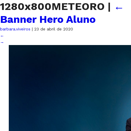
1280x800METEORO
|
←
Banner Hero Aluno
barbara.viveiros
|
23 de abril de 2020
←
→