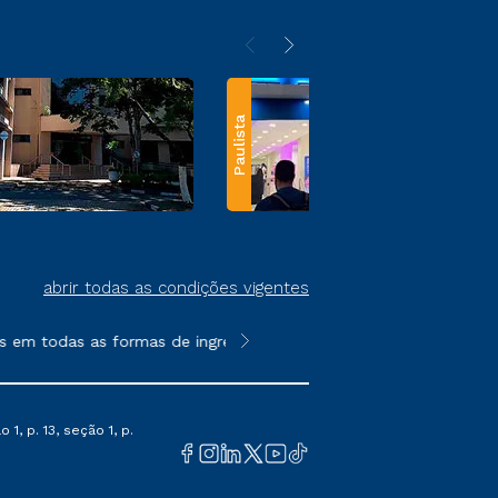
Paulista
abrir todas as condições vigentes
em todas as formas de ingresso, exceto na prova on-line ou agen
**Semipresencial e EAD são formato
1, p. 13, seção 1, p.