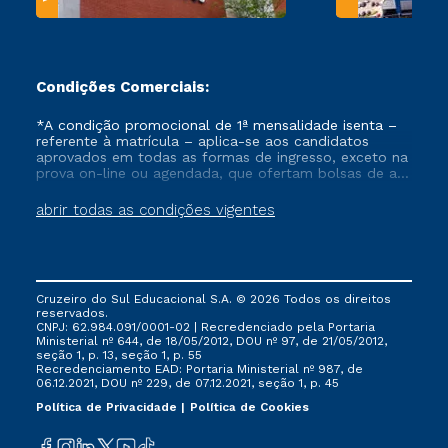
Condições Comerciais:
*A condição promocional de 1ª mensalidade isenta –
referente à matrícula – aplica-se aos candidatos
aprovados em todas as formas de ingresso, exceto na
prova on-line ou agendada, que ofertam bolsas de até
50% de desconto, ambos ingressantes no semestre
vigente, que ainda não tenham efetivado e/ou não
abrir todas as condições vigentes
tenham cancelado ou trancado sua matrícula em uma
das Instituições da Cruzeiro do Sul Educacional, no
período de um ano. Tais condições não se aplicam
aos cursos de Medicina, e também para matriculados
via FIES, Prouni e outros programas governamentais, e
Cruzeiro do Sul Educacional S.A. © 2026 Todos os direitos
não se acumula com nenhuma outra campanha
reservados.
ofertada pela Instituição.
CNPJ: 62.984.091/0001-02 | Recredenciado pela Portaria
Ministerial nº 644, de 18/05/2012, DOU nº 97, de 21/05/2012,
seção 1, p. 13, seção 1, p. 55
Recredenciamento EAD: Portaria Ministerial nº 987, de
06.12.2021, DOU nº 229, de 07.12.2021, seção 1, p. 45
Política de Privacidade
Política de Cookies