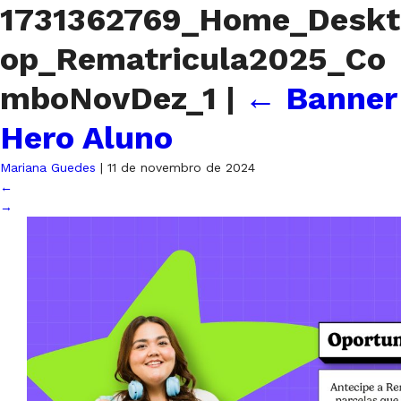
1731362769_Home_Deskt
op_Rematricula2025_Co
mboNovDez_1
|
←
Banner
Hero Aluno
Mariana Guedes
|
11 de novembro de 2024
←
→