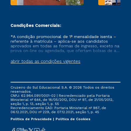
Condições Comerciais:
*A condição promocional de 1ª mensalidade isenta –
referente à matrícula – aplica-se aos candidatos
aprovados em todas as formas de ingresso, exceto na
prova on-line ou agendada, que ofertam bolsas de até
50% de desconto, ambos ingressantes no semestre
vigente, que ainda não tenham efetivado e/ou não
abrir todas as condições vigentes
tenham cancelado ou trancado sua matrícula em uma
das Instituições da Cruzeiro do Sul Educacional, no
período de um ano. Tais condições não se aplicam
aos cursos de Medicina, e também para matriculados
via FIES, Prouni e outros programas governamentais, e
Cruzeiro do Sul Educacional S.A. © 2026 Todos os direitos
não se acumula com nenhuma outra campanha
reservados.
ofertada pela Instituição.
CNPJ: 62.984.091/0001-02 | Recredenciado pela Portaria
Ministerial nº 644, de 18/05/2012, DOU nº 97, de 21/05/2012,
seção 1, p. 13, seção 1, p. 55
Recredenciamento EAD: Portaria Ministerial nº 987, de
06.12.2021, DOU nº 229, de 07.12.2021, seção 1, p. 45
Política de Privacidade
Política de Cookies