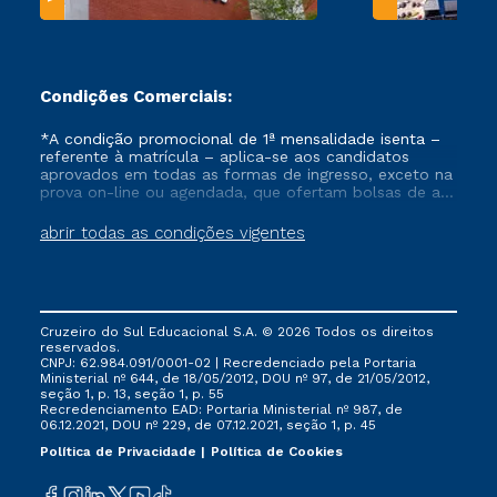
Condições Comerciais:
*A condição promocional de 1ª mensalidade isenta –
referente à matrícula – aplica-se aos candidatos
aprovados em todas as formas de ingresso, exceto na
prova on-line ou agendada, que ofertam bolsas de até
50% de desconto, ambos ingressantes no semestre
vigente, que ainda não tenham efetivado e/ou não
abrir todas as condições vigentes
tenham cancelado ou trancado sua matrícula em uma
das Instituições da Cruzeiro do Sul Educacional, no
período de um ano. Tais condições não se aplicam
aos cursos de Medicina, e também para matriculados
via FIES, Prouni e outros programas governamentais, e
Cruzeiro do Sul Educacional S.A. © 2026 Todos os direitos
não se acumula com nenhuma outra campanha
reservados.
ofertada pela Instituição.
CNPJ: 62.984.091/0001-02 | Recredenciado pela Portaria
Ministerial nº 644, de 18/05/2012, DOU nº 97, de 21/05/2012,
seção 1, p. 13, seção 1, p. 55
Recredenciamento EAD: Portaria Ministerial nº 987, de
06.12.2021, DOU nº 229, de 07.12.2021, seção 1, p. 45
Política de Privacidade
Política de Cookies