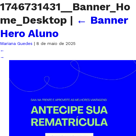
1746731431__Banner_Ho
me_Desktop
|
←
Banner
Hero Aluno
Mariana Guedes
|
8 de maio de 2025
←
→