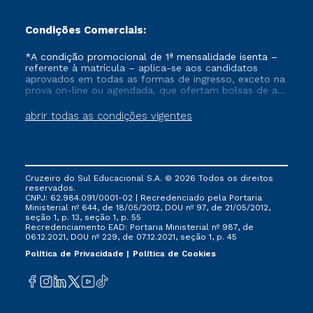
Condições Comerciais:
*A condição promocional de 1ª mensalidade isenta –
referente à matrícula – aplica-se aos candidatos
aprovados em todas as formas de ingresso, exceto na
prova on-line ou agendada, que ofertam bolsas de até
50% de desconto, ambos ingressantes no semestre
vigente, que ainda não tenham efetivado e/ou não
abrir todas as condições vigentes
tenham cancelado ou trancado sua matrícula em uma
das Instituições da Cruzeiro do Sul Educacional, no
período de um ano. Tais condições não se aplicam
aos cursos de Medicina, e também para matriculados
via FIES, Prouni e outros programas governamentais, e
Cruzeiro do Sul Educacional S.A. © 2026 Todos os direitos
não se acumula com nenhuma outra campanha
reservados.
ofertada pela Instituição.
CNPJ: 62.984.091/0001-02 | Recredenciado pela Portaria
Ministerial nº 644, de 18/05/2012, DOU nº 97, de 21/05/2012,
seção 1, p. 13, seção 1, p. 55
Recredenciamento EAD: Portaria Ministerial nº 987, de
06.12.2021, DOU nº 229, de 07.12.2021, seção 1, p. 45
Política de Privacidade
Política de Cookies