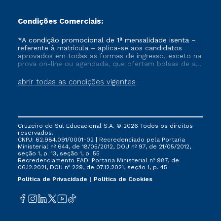
Condições Comerciais:
*A condição promocional de 1ª mensalidade isenta –
referente à matrícula – aplica-se aos candidatos
aprovados em todas as formas de ingresso, exceto na
prova on-line ou agendada, que ofertam bolsas de até
50% de desconto, ambos ingressantes no semestre
vigente, que ainda não tenham efetivado e/ou não
abrir todas as condições vigentes
tenham cancelado ou trancado sua matrícula em uma
das Instituições da Cruzeiro do Sul Educacional, no
período de um ano. Tais condições não se aplicam
aos cursos de Medicina, e também para matriculados
via FIES, Prouni e outros programas governamentais, e
Cruzeiro do Sul Educacional S.A. © 2026 Todos os direitos
não se acumula com nenhuma outra campanha
reservados.
ofertada pela Instituição.
CNPJ: 62.984.091/0001-02 | Recredenciado pela Portaria
Ministerial nº 644, de 18/05/2012, DOU nº 97, de 21/05/2012,
seção 1, p. 13, seção 1, p. 55
Recredenciamento EAD: Portaria Ministerial nº 987, de
06.12.2021, DOU nº 229, de 07.12.2021, seção 1, p. 45
Política de Privacidade
Política de Cookies