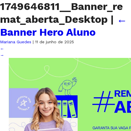
1749646811__Banner_re
mat_aberta_Desktop
|
←
Banner Hero Aluno
Mariana Guedes
|
11 de junho de 2025
←
→