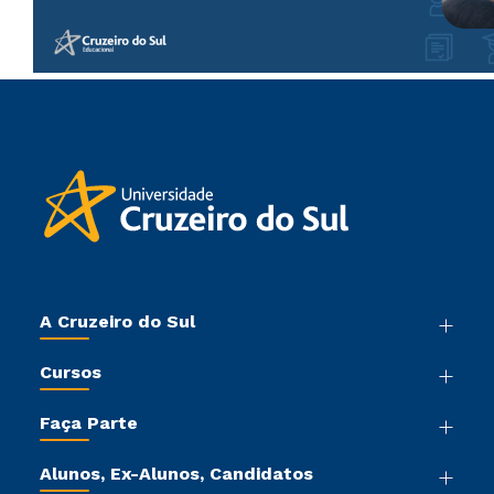
A Cruzeiro do Sul
Nossa História
Cursos
Sala de Imprensa
Graduação
Trabalhe Conosco
Faça Parte
Pós-graduação
Sou Colaborador
Vestibular Mérito
Cursos de Medicina
Tour Virtual
Alunos, Ex-Alunos, Candidatos
Vestibular Múltipla Escolha
Cursos Livres