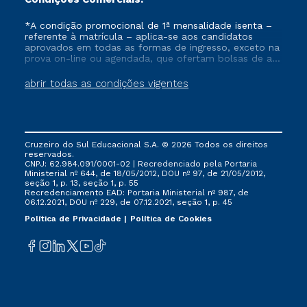
*A condição promocional de 1ª mensalidade isenta –
referente à matrícula – aplica-se aos candidatos
aprovados em todas as formas de ingresso, exceto na
prova on-line ou agendada, que ofertam bolsas de até
50% de desconto, ambos ingressantes no semestre
vigente, que ainda não tenham efetivado e/ou não
abrir todas as condições vigentes
tenham cancelado ou trancado sua matrícula em uma
das Instituições da Cruzeiro do Sul Educacional, no
período de um ano. Tais condições não se aplicam
aos cursos de Medicina, e também para matriculados
via FIES, Prouni e outros programas governamentais, e
Cruzeiro do Sul Educacional S.A. © 2026 Todos os direitos
não se acumula com nenhuma outra campanha
reservados.
ofertada pela Instituição.
CNPJ: 62.984.091/0001-02 | Recredenciado pela Portaria
Ministerial nº 644, de 18/05/2012, DOU nº 97, de 21/05/2012,
seção 1, p. 13, seção 1, p. 55
Recredenciamento EAD: Portaria Ministerial nº 987, de
06.12.2021, DOU nº 229, de 07.12.2021, seção 1, p. 45
Política de Privacidade
Política de Cookies