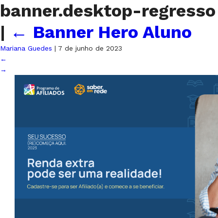
banner.desktop-regresso
|
←
Banner Hero Aluno
Mariana Guedes
|
7 de junho de 2023
←
→