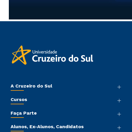
A Cruzeiro do Sul
Nossa História
Cursos
Sala de Imprensa
Graduação
Trabalhe Conosco
Faça Parte
Pós-graduação
Sou Colaborador
Vestibular Mérito
Cursos de Medicina
Tour Virtual
Alunos, Ex-Alunos, Candidatos
Vestibular Múltipla Escolha
Cursos Livres