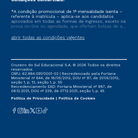
*A condição promocional de 1ª mensalidade isenta –
referente à matrícula – aplica-se aos candidatos
aprovados em todas as formas de ingresso, exceto na
prova on-line ou agendada, que ofertam bolsas de até
50% de desconto, ambos ingressantes no semestre
vigente, que ainda não tenham efetivado e/ou não
abrir todas as condições vigentes
tenham cancelado ou trancado sua matrícula em uma
das Instituições da Cruzeiro do Sul Educacional, no
período de um ano. Tais condições não se aplicam
aos cursos de Medicina, e também para matriculados
via FIES, Prouni e outros programas governamentais, e
Cruzeiro do Sul Educacional S.A. © 2026 Todos os direitos
não se acumula com nenhuma outra campanha
reservados.
ofertada pela Instituição.
CNPJ: 62.984.091/0001-02 | Recredenciado pela Portaria
Ministerial nº 644, de 18/05/2012, DOU nº 97, de 21/05/2012,
seção 1, p. 13, seção 1, p. 55
Recredenciamento EAD: Portaria Ministerial nº 987, de
06.12.2021, DOU nº 229, de 07.12.2021, seção 1, p. 45
Política de Privacidade
Política de Cookies