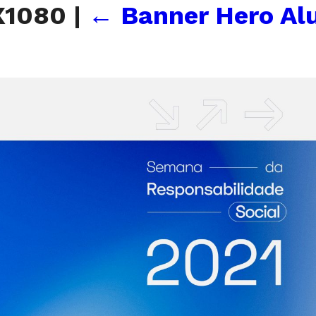
X1080
|
←
Banner Hero Al