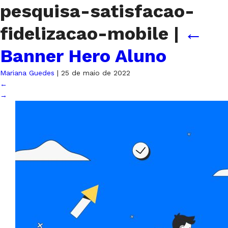
pesquisa-satisfacao-
fidelizacao-mobile
|
←
Banner Hero Aluno
Mariana Guedes
|
25 de maio de 2022
←
→