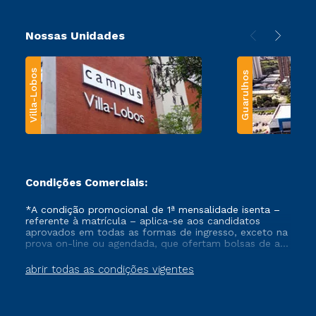
Nossas Unidades
Villa-Lobos
Guarulhos
Condições Comerciais:
*A condição promocional de 1ª mensalidade isenta –
referente à matrícula – aplica-se aos candidatos
aprovados em todas as formas de ingresso, exceto na
prova on-line ou agendada, que ofertam bolsas de até
50% de desconto, ambos ingressantes no semestre
vigente, que ainda não tenham efetivado e/ou não
abrir todas as condições vigentes
tenham cancelado ou trancado sua matrícula em uma
das Instituições da Cruzeiro do Sul Educacional, no
período de um ano. Tais condições não se aplicam
aos cursos de Medicina, e também para matriculados