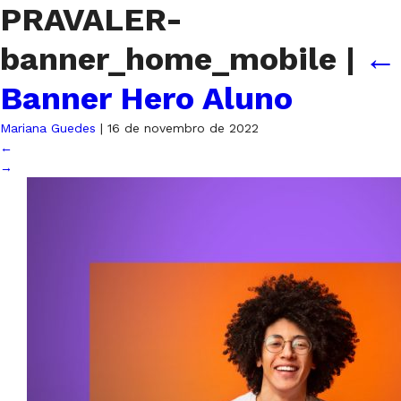
PRAVALER-
banner_home_mobile
|
←
Banner Hero Aluno
Mariana Guedes
|
16 de novembro de 2022
←
→