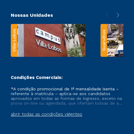
Nossas Unidades
Villa-Lobos
Guarulhos
Condições Comerciais:
*A condição promocional de 1ª mensalidade isenta –
referente à matrícula – aplica-se aos candidatos
aprovados em todas as formas de ingresso, exceto na
prova on-line ou agendada, que ofertam bolsas de até
50% de desconto, ambos ingressantes no semestre
vigente, que ainda não tenham efetivado e/ou não
abrir todas as condições vigentes
tenham cancelado ou trancado sua matrícula em uma
das Instituições da Cruzeiro do Sul Educacional, no
período de um ano. Tais condições não se aplicam
aos cursos de Medicina, e também para matriculados