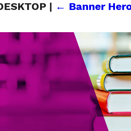
-DESKTOP
|
←
Banner Hero