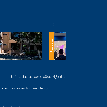
Paulista
abrir todas as condições vigentes
s em todas as formas de ingresso, exceto na prova on-line ou ag
**Semipresencial e EAD são formato