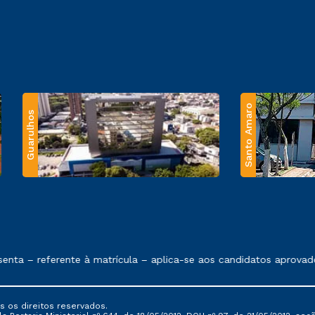
Santo Amaro
Guarulhos
 exposto no contrato de prestação de serviços.
ta – referente à matrícula – aplica-se aos candidatos aprovado
s os direitos reservados.