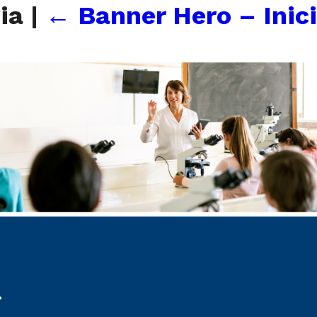
cia
|
←
Banner Hero – Inic