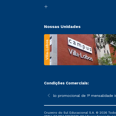
Nossas Unidades
Villa-Lobos
Condições Comerciais:
 poderão sofrer alterações nos períodos de rematrícula conforme
*A condição promocional de 1ª mensalidade isen
Cruzeiro do Sul Educacional S.A. © 2026 Todo