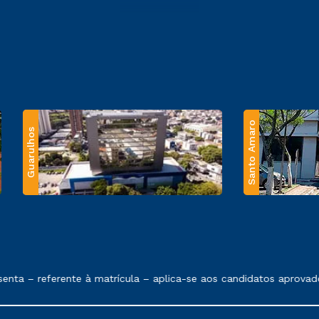
Santo Amaro
Guarulhos
 exposto no contrato de prestação de serviços.
ta – referente à matrícula – aplica-se aos candidatos aprovados