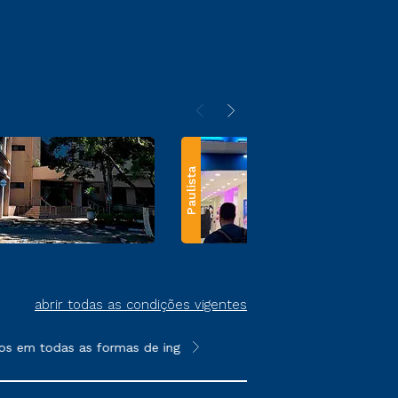
Paulista
abrir todas as condições vigentes
 em todas as formas de ingresso, exceto na prova on-line ou ag
**Semipresencial e EAD são formato