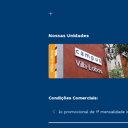
Nossas Unidades
Villa-Lobos
Condições Comerciais:
 poderão sofrer alterações nos períodos de rematrícula conforme
*A condição promocional de 1ª mensalidade isen