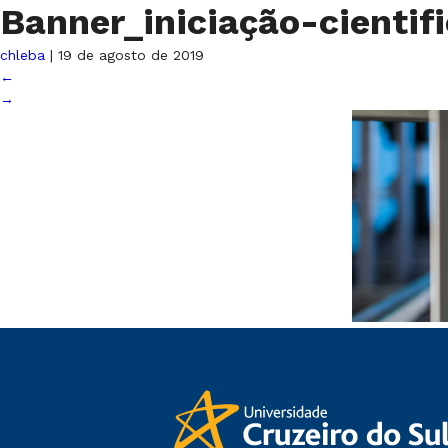
Banner_iniciação-cientif
chleba
|
19 de agosto de 2019
←
→