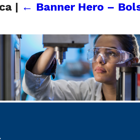
ica
|
←
Banner Hero – Bols