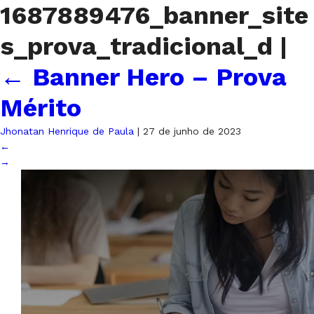
1687889476_banner_site
s_prova_tradicional_d
|
←
Banner Hero – Prova
Mérito
Jhonatan Henrique de Paula
|
27 de junho de 2023
←
→