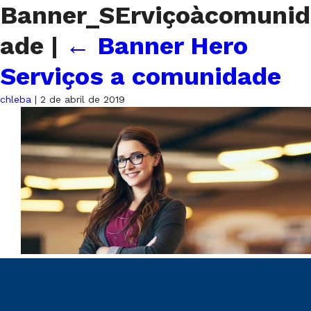
Banner_SErviçoàcomunid
ade
|
←
Banner Hero
Serviços a comunidade
chleba
|
2 de abril de 2019