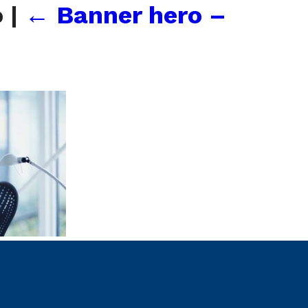
o
|
←
Banner hero –