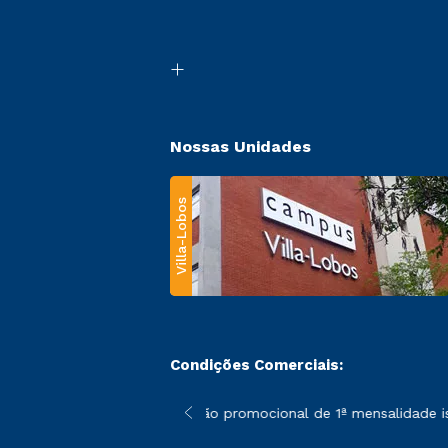
Nossas Unidades
Villa-Lobos
Condições Comerciais:
 poderão sofrer alterações nos períodos de rematrícula conforme
*A condição promocional de 1ª mensalidade isen