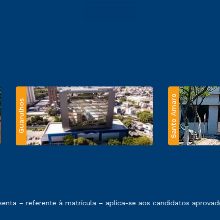
Santo Amaro
Guarulhos
 exposto no contrato de prestação de serviços.
ta – referente à matrícula – aplica-se aos candidatos aprovado