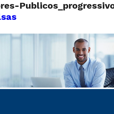
ores-Publicos_progressiv
lsas