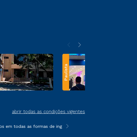
Paulista
abrir todas as condições vigentes
s em todas as formas de ingresso, exceto na prova on-line ou ag
**Semipresencial e EAD são formato