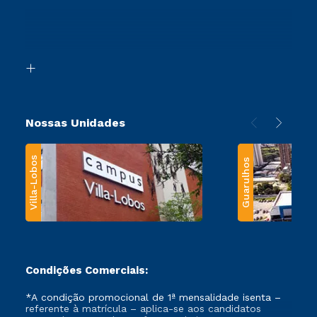
Ingresso via Enem
Canais de Atendimento
Retorne ao Curso
Acessibilidade
Segunda Graduação
Biblioteca
Transferência
Nossas Unidades
Villa-Lobos
Guarulhos
Condições Comerciais:
*A condição promocional de 1ª mensalidade isenta –
referente à matrícula – aplica-se aos candidatos