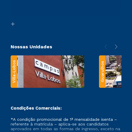
Canais de Atendimento
Retorne ao Curso
Acessibilidade
Segunda Graduação
Biblioteca
Transferência
Nossas Unidades
Villa-Lobos
Guarulhos
Condições Comerciais:
*A condição promocional de 1ª mensalidade isenta –
referente à matrícula – aplica-se aos candidatos
aprovados em todas as formas de ingresso, exceto na