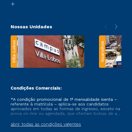
Transferência
Nossas Unidades
Villa-Lobos
Guarulhos
Condições Comerciais:
*A condição promocional de 1ª mensalidade isenta –
referente à matrícula – aplica-se aos candidatos
aprovados em todas as formas de ingresso, exceto na
prova on-line ou agendada, que ofertam bolsas de até
50% de desconto, ambos ingressantes no semestre
vigente, que ainda não tenham efetivado e/ou não
abrir todas as condições vigentes
tenham cancelado ou trancado sua matrícula em uma