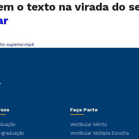
 o texto na virada do se
ar
to-superior.mp4
rsos
Faça Parte
duação
Vestibular Mérito
-graduação
Vestibular Múltipla Escolha