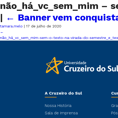
não_há_vc_sem_mim – sem
|
←
Banner vem conquist
tamara.melo
|
17 de julho de 2020
←
não_há_vc_sem_mim-sem-o-texto-na-virada-do-semestre_e_tex
A Cruzeiro do Sul
Cu
Nossa História
Gra
Sala de Imprensa
Pós