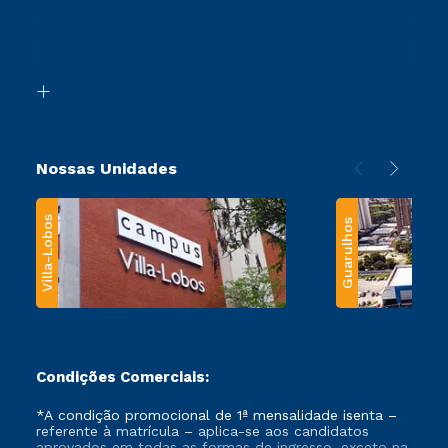
Ingresso via Enem
Canais de Atendimento
Retorne ao Curso
Acessibilidade
Segunda Graduação
Biblioteca
Transferência
Nossas Unidades
Villa-Lobos
Guarulhos
Condições Comerciais:
*A condição promocional de 1ª mensalidade isenta –
referente à matrícula – aplica-se aos candidatos
aprovados em todas as formas de ingresso, exceto na