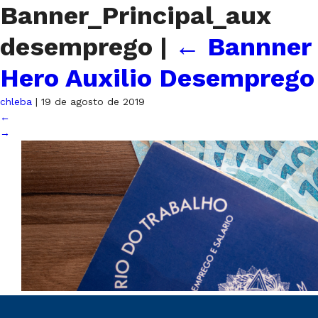
Banner_Principal_aux
desemprego
|
←
Bannner
Hero Auxilio Desemprego
chleba
|
19 de agosto de 2019
←
→