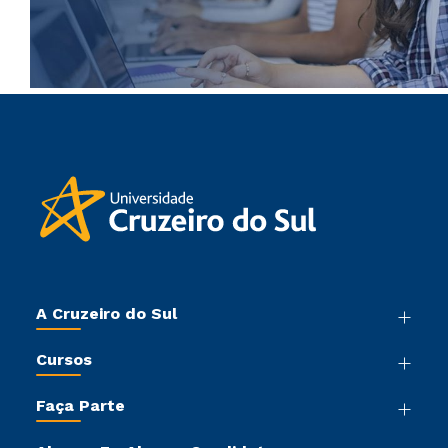
A Cruzeiro do Sul
Nossa História
Cursos
Sala de Imprensa
Graduação
Trabalhe Conosco
Faça Parte
Pós-graduação
Sou Colaborador
Vestibular Mérito
Cursos de Medicina