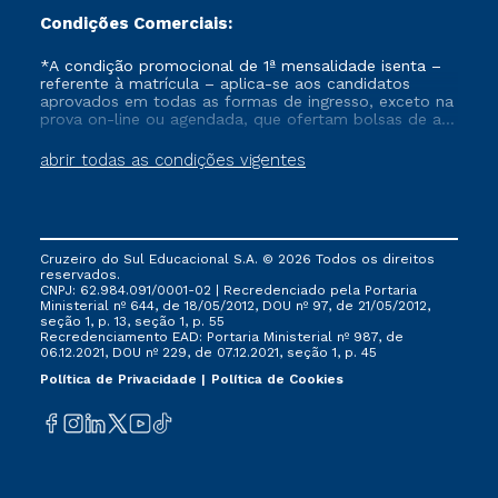
Condições Comerciais:
*A condição promocional de 1ª mensalidade isenta –
referente à matrícula – aplica-se aos candidatos
aprovados em todas as formas de ingresso, exceto na
prova on-line ou agendada, que ofertam bolsas de até
50% de desconto, ambos ingressantes no semestre
vigente, que ainda não tenham efetivado e/ou não
abrir todas as condições vigentes
tenham cancelado ou trancado sua matrícula em uma
das Instituições da Cruzeiro do Sul Educacional, no
período de um ano. Tais condições não se aplicam
aos cursos de Medicina, e também para matriculados
via FIES, Prouni e outros programas governamentais, e
Cruzeiro do Sul Educacional S.A. © 2026 Todos os direitos
não se acumula com nenhuma outra campanha
reservados.
ofertada pela Instituição.
CNPJ: 62.984.091/0001-02 | Recredenciado pela Portaria
Ministerial nº 644, de 18/05/2012, DOU nº 97, de 21/05/2012,
seção 1, p. 13, seção 1, p. 55
Recredenciamento EAD: Portaria Ministerial nº 987, de
06.12.2021, DOU nº 229, de 07.12.2021, seção 1, p. 45
Política de Privacidade
Política de Cookies