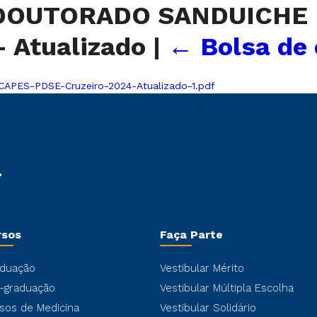
DOUTORADO SANDUICHE 
– Atualizado
|
←
Bolsa de
ES-PDSE-Cruzeiro-2024-Atualizado-1.pdf
rsos
Faça Parte
duação
Vestibular Mérito
-graduação
Vestibular Múltipla Escolha
sos de Medicina
Vestibular Solidário