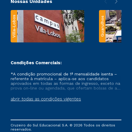
Nossas Unidades
Villa-Lobos
Guarulhos
Condições Comerciais:
*A condição promocional de 1ª mensalidade isenta –
referente à matrícula – aplica-se aos candidatos
aprovados em todas as formas de ingresso, exceto na
prova on-line ou agendada, que ofertam bolsas de até
50% de desconto, ambos ingressantes no semestre
vigente, que ainda não tenham efetivado e/ou não
abrir todas as condições vigentes
tenham cancelado ou trancado sua matrícula em uma
das Instituições da Cruzeiro do Sul Educacional, no
período de um ano. Tais condições não se aplicam
aos cursos de Medicina, e também para matriculados
via FIES, Prouni e outros programas governamentais, e
Cruzeiro do Sul Educacional S.A. © 2026 Todos os direitos
não se acumula com nenhuma outra campanha
reservados.
ofertada pela Instituição.