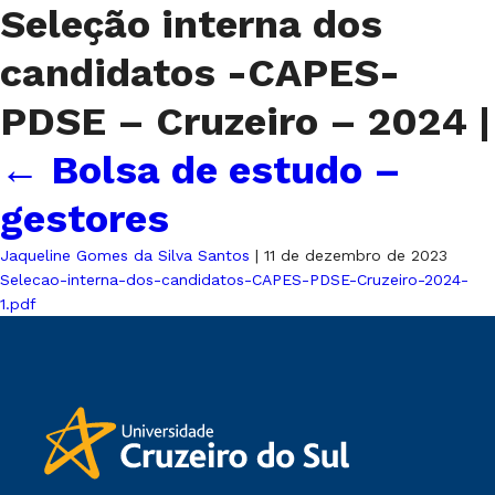
Seleção interna dos
candidatos -CAPES-
PDSE – Cruzeiro – 2024
|
←
Bolsa de estudo –
gestores
Jaqueline Gomes da Silva Santos
|
11 de dezembro de 2023
Selecao-interna-dos-candidatos-CAPES-PDSE-Cruzeiro-2024-
1.pdf