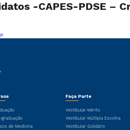
didatos -CAPES-PDSE – C
df
rsos
Faça Parte
duação
Vestibular Mérito
-graduação
Vestibular Múltipla Escolha
sos de Medicina
Vestibular Solidário