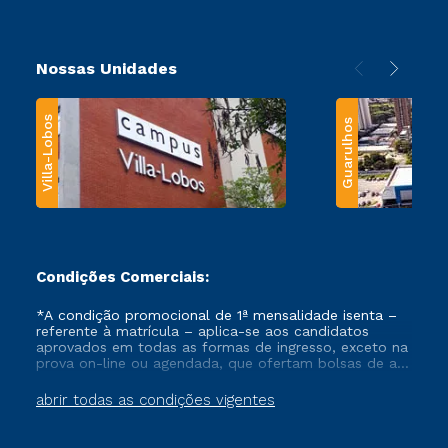
Nossas Unidades
Villa-Lobos
Guarulhos
Condições Comerciais:
*A condição promocional de 1ª mensalidade isenta –
referente à matrícula – aplica-se aos candidatos
aprovados em todas as formas de ingresso, exceto na
prova on-line ou agendada, que ofertam bolsas de até
50% de desconto, ambos ingressantes no semestre
vigente, que ainda não tenham efetivado e/ou não
abrir todas as condições vigentes
tenham cancelado ou trancado sua matrícula em uma
das Instituições da Cruzeiro do Sul Educacional, no
período de um ano. Tais condições não se aplicam