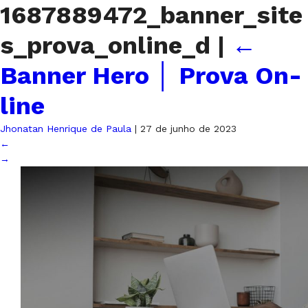
1687889472_banner_site
s_prova_online_d
|
←
Banner Hero │ Prova On-
line
Jhonatan Henrique de Paula
|
27 de junho de 2023
←
→