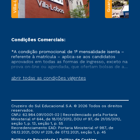
Villa-Lobos
Guarulhos
Condições Comerciais:
*A condição promocional de 1ª mensalidade isenta –
referente à matrícula – aplica-se aos candidatos
aprovados em todas as formas de ingresso, exceto na
prova on-line ou agendada, que ofertam bolsas de até
50% de desconto, ambos ingressantes no semestre
vigente, que ainda não tenham efetivado e/ou não
abrir todas as condições vigentes
tenham cancelado ou trancado sua matrícula em uma
das Instituições da Cruzeiro do Sul Educacional, no
período de um ano. Tais condições não se aplicam
aos cursos de Medicina, e também para matriculados
via FIES, Prouni e outros programas governamentais, e
Cruzeiro do Sul Educacional S.A. © 2026 Todos os direitos
não se acumula com nenhuma outra campanha
reservados.
ofertada pela Instituição.
CNPJ: 62.984.091/0001-02 | Recredenciado pela Portaria
Ministerial nº 644, de 18/05/2012, DOU nº 97, de 21/05/2012,
seção 1, p. 13, seção 1, p. 55
Recredenciamento EAD: Portaria Ministerial nº 987, de
06.12.2021, DOU nº 229, de 07.12.2021, seção 1, p. 45
Política de Privacidade
Política de Cookies