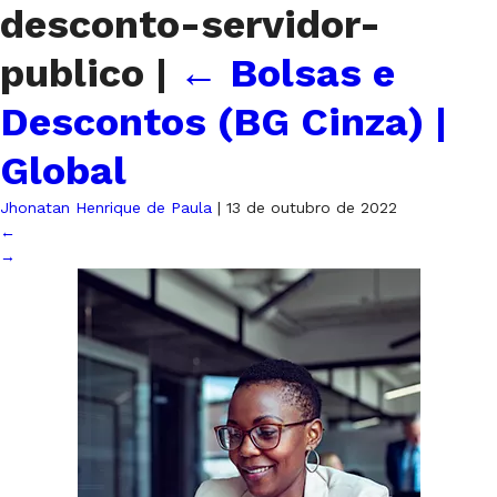
desconto-servidor-
publico
|
←
Bolsas e
Descontos (BG Cinza) |
Global
Jhonatan Henrique de Paula
|
13 de outubro de 2022
←
→