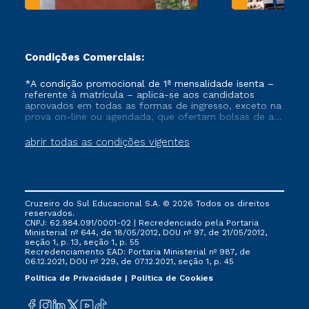
Condições Comerciais:
*A condição promocional de 1ª mensalidade isenta –
referente à matrícula – aplica-se aos candidatos
aprovados em todas as formas de ingresso, exceto na
prova on-line ou agendada, que ofertam bolsas de até
50% de desconto, ambos ingressantes no semestre
vigente, que ainda não tenham efetivado e/ou não
abrir todas as condições vigentes
tenham cancelado ou trancado sua matrícula em uma
das Instituições da Cruzeiro do Sul Educacional, no
período de um ano. Tais condições não se aplicam
aos cursos de Medicina, e também para matriculados
via FIES, Prouni e outros programas governamentais, e
Cruzeiro do Sul Educacional S.A. © 2026 Todos os direitos
não se acumula com nenhuma outra campanha
reservados.
ofertada pela Instituição.
CNPJ: 62.984.091/0001-02 | Recredenciado pela Portaria
Ministerial nº 644, de 18/05/2012, DOU nº 97, de 21/05/2012,
seção 1, p. 13, seção 1, p. 55
Recredenciamento EAD: Portaria Ministerial nº 987, de
06.12.2021, DOU nº 229, de 07.12.2021, seção 1, p. 45
Política de Privacidade
Política de Cookies