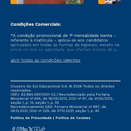
Condições Comerciais:
*A condição promocional de 1ª mensalidade isenta –
referente à matrícula – aplica-se aos candidatos
aprovados em todas as formas de ingresso, exceto na
prova on-line ou agendada, que ofertam bolsas de até
50% de desconto, ambos ingressantes no semestre
vigente, que ainda não tenham efetivado e/ou não
abrir todas as condições vigentes
tenham cancelado ou trancado sua matrícula em uma
das Instituições da Cruzeiro do Sul Educacional, no
período de um ano. Tais condições não se aplicam
aos cursos de Medicina, e também para matriculados
via FIES, Prouni e outros programas governamentais, e
Cruzeiro do Sul Educacional S.A. © 2026 Todos os direitos
não se acumula com nenhuma outra campanha
reservados.
ofertada pela Instituição.
CNPJ: 62.984.091/0001-02 | Recredenciado pela Portaria
Ministerial nº 644, de 18/05/2012, DOU nº 97, de 21/05/2012,
seção 1, p. 13, seção 1, p. 55
Recredenciamento EAD: Portaria Ministerial nº 987, de
06.12.2021, DOU nº 229, de 07.12.2021, seção 1, p. 45
Política de Privacidade
Política de Cookies