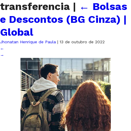
transferencia
|
←
Bolsas
e Descontos (BG Cinza) |
Global
Jhonatan Henrique de Paula
|
13 de outubro de 2022
←
→