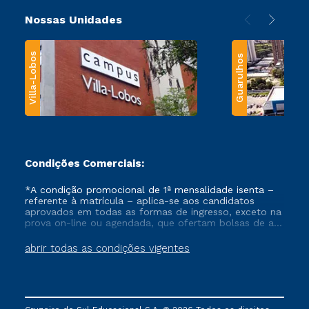
Nossas Unidades
Villa-Lobos
Guarulhos
Condições Comerciais:
*A condição promocional de 1ª mensalidade isenta –
referente à matrícula – aplica-se aos candidatos
aprovados em todas as formas de ingresso, exceto na
prova on-line ou agendada, que ofertam bolsas de até
50% de desconto, ambos ingressantes no semestre
vigente, que ainda não tenham efetivado e/ou não
abrir todas as condições vigentes
tenham cancelado ou trancado sua matrícula em uma
das Instituições da Cruzeiro do Sul Educacional, no
período de um ano. Tais condições não se aplicam
aos cursos de Medicina, e também para matriculados
via FIES, Prouni e outros programas governamentais, e