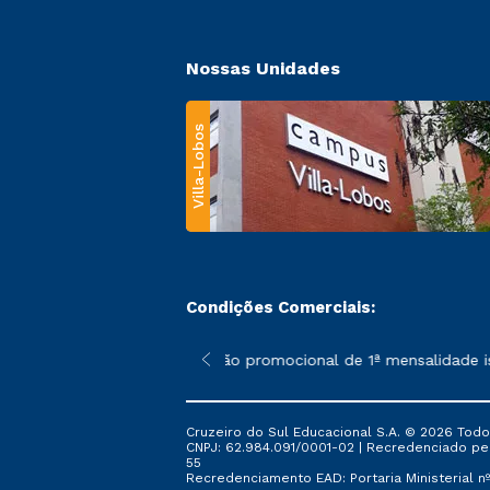
Nossas Unidades
Villa-Lobos
Condições Comerciais:
 poderão sofrer alterações nos períodos de rematrícula conforme
*A condição promocional de 1ª mensalidade ise
Cruzeiro do Sul Educacional S.A. © 2026 Todo
CNPJ: 62.984.091/0001-02 | Recredenciado pela 
55
Recredenciamento EAD: Portaria Ministerial nº 