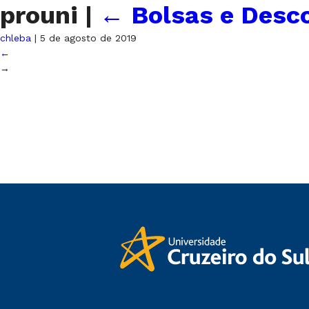
prouni
|
←
Bolsas e Desco
chleba
|
5 de agosto de 2019
←
→