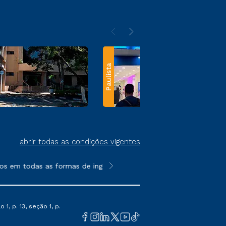
Paulista
abrir todas as condições vigentes
s em todas as formas de ingresso, exceto na prova on-line ou a
**Semipresencial e EAD são formato
1, p. 13, seção 1, p.